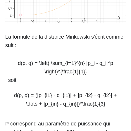
La formule de la distance Minkowski s'écrit comme
suit :
d(p, q) = \left( \sum_{i=1}^{n} |p_i - q_i|^p
\right)^{\frac{1}{p}}
soit
d(p, q) = (|p_{i1} - q_{i1}| + |p_{i2} - q_{i2}| +
\dots + |p_{in} - q_{in}|)^\frac{1}{3}
P correspond au paramètre de puissance qui