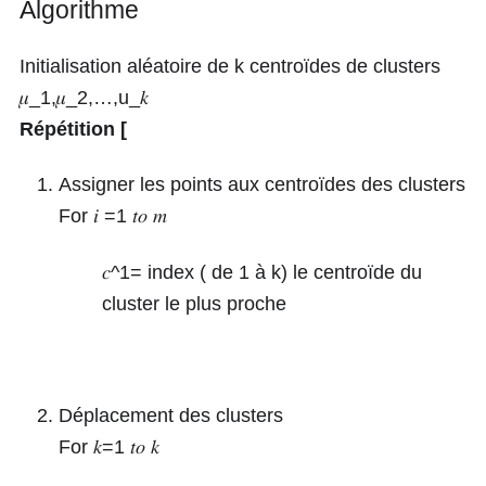
Algorithme
Initialisation aléatoire de k centroïdes de clusters
𝜇_1,𝜇_2,…,u_𝑘
Répétition
[
Assigner les points aux centroïdes des clusters
For
𝑖 =1
𝑡𝑜
𝑚
𝑐^1=
index ( de
1
à
k
) le centroïde du
cluster le plus proche
Déplacement des clusters
For
𝑘=1
𝑡𝑜
𝑘