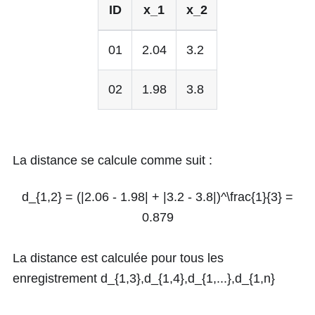
ID
x_1
x_2
01
2.04
3.2
02
1.98
3.8
La distance se calcule comme suit :
d_{1,2} = (|2.06 - 1.98| + |3.2 - 3.8|)^\frac{1}{3} =
0.879
La distance est calculée pour tous les
enregistrement
d_{1,3}
,
d_{1,4}
,
d_{1,...}
,
d_{1,n}