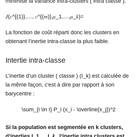
minimise la variance intra-clusters ( intra classe ).
𝐽(𝑐^{(1)},…, 𝑐^{(𝑚)},𝜇_1,…,𝜇_𝑘)=
La fonction de coût réparti donc les clusters en
obtenant l’inertie intra-classe la plus faible.
Intertie intra-classe
L’inertie d’un cluster ( classe ) (I_k) est calculée de
la même façon, c'est à dire par rapport à son
barycentre :
\sum_{i \in I} P_i (x_i - \overline{x_j})^2
Si la population est segmentée en
k
clusters,
d’inerties
I_1,…,I_𝑘
, l’inertie intra clusters est,