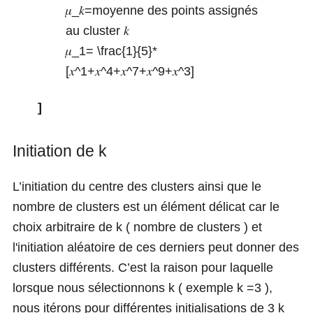
𝜇_𝑘=
moyenne des points assignés
au cluster
𝑘
𝜇_1= \frac{1}{5}*
[𝑥^1+𝑥^4+𝑥^7+𝑥^9+𝑥^3]
]
Initiation de k
L’initiation du centre des clusters ainsi que le
nombre de clusters est un élément délicat car le
choix arbitraire de k ( nombre de clusters ) et
l'initiation aléatoire de ces derniers peut donner des
clusters différents. C’est la raison pour laquelle
lorsque nous sélectionnons k ( exemple
k =3
),
nous itérons pour différentes initialisations de 3 k