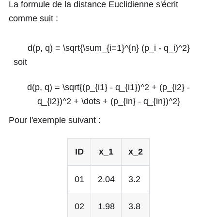
La formule de la distance Euclidienne s'écrit
comme suit :
d(p, q) = \sqrt{\sum_{i=1}^{n} (p_i - q_i)^2}
soit
d(p, q) = \sqrt{(p_{i1} - q_{i1})^2 + (p_{i2} -
q_{i2})^2 + \dots + (p_{in} - q_{in})^2}
Pour l'exemple suivant :
ID
x_1
x_2
01
2.04
3.2
02
1.98
3.8