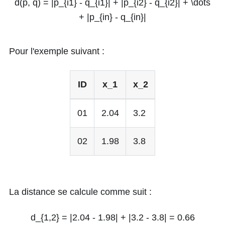
d(p, q) = |p_{i1} - q_{i1}| + |p_{i2} - q_{i2}| + \dots
+ |p_{in} - q_{in}|
Pour l'exemple suivant :
ID
x_1
x_2
01
2.04
3.2
02
1.98
3.8
La distance se calcule comme suit :
d_{1,2} = |2.04 - 1.98| + |3.2 - 3.8| = 0.66