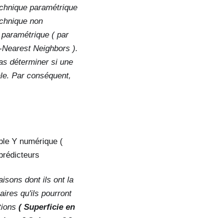
technique paramétrique
echnique non
 paramétrique ( par
-Nearest Neighbors ).
as déterminer si une
ale. Par conséquent,
ible Y numérique (
prédicteurs
isons dont ils ont la
aires qu'ils pourront
tions
( Superficie en