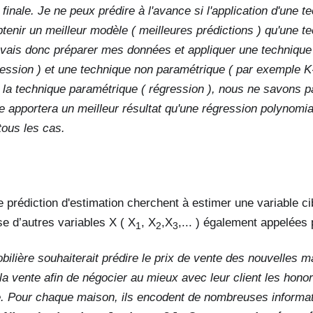
 finale. Je ne peux prédire à l'avance si l'application d'une 
tenir un meilleur modèle ( meilleures prédictions ) qu'une t
 vais donc préparer mes données et appliquer une technique
ession ) et une technique non paramétrique ( par exemple K
la technique paramétrique ( régression ), nous ne savons p
re apportera un meilleur résultat qu'une régression polynomi
tous les cas.
 prédiction d'estimation cherchent à estimer une variable c
se d’autres variables X ( X
, X
,X
,... ) également appelées 
1
2
3
lière souhaiterait prédire le prix de vente des nouvelles ma
la vente afin de négocier au mieux avec leur client les honor
nte. Pour chaque maison, ils encodent de nombreuses informa