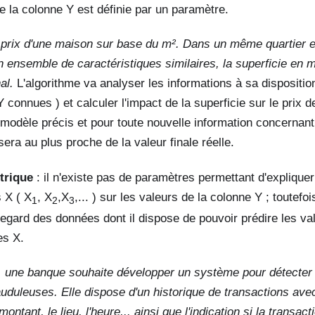
e la colonne Y est définie par un paramètre.
 prix d'une maison sur base du m². Dans un même quartier 
n ensemble de caractéristiques similaires, la superficie en 
al.
L'algorithme va analyser les informations à sa dispositio
 connues ) et calculer l'impact de la superficie sur le prix de
modèle précis et pour toute nouvelle information concernant 
sera au plus proche de la valeur finale réelle.
trique
: il n'existe pas de paramètres permettant d'expliquer
 X ( X
, X
,X
,... ) sur les valeurs de la colonne Y ; toutefoi
1
2
3
regard des données dont il dispose de pouvoir prédire les v
es X.
 une banque souhaite développer un système pour détecter 
auduleuses. Elle dispose d'un historique de transactions ave
montant, le lieu, l'heure,.. ainsi que l'indication si la transac