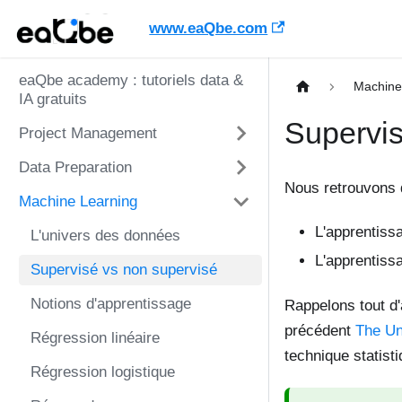
www.eaQbe.com
eaQbe academy : tutoriels data &
Machine
IA gratuits
Supervis
Project Management
Data Preparation
Nous retrouvons 
Machine Learning
L'apprentiss
L'univers des données
L'apprentiss
Supervisé vs non supervisé
Notions d'apprentissage
Rappelons tout d
précédent
The Un
Régression linéaire
technique statist
Régression logistique