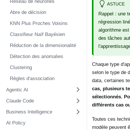
Réseau de neurones
ASTUCE
Abre de décision
Rappel : une t
régression lin
KNN Plus Proches Voisins
algorithme est
Classifieur Naïf Bayésien
des tâches au
Réduction de la dimensionalité
l'apprentissag
Détection des anomalies
Chaque type d'ap
Clustering
selon le type de d
Règles d'association
data, certaines t
cas, plusieurs t
Agentic AI
sélectionnés. Po
Claude Code
différents cas ou
Business Intelligence
Toutes ces techni
AI Policy
modèle peuvent ê