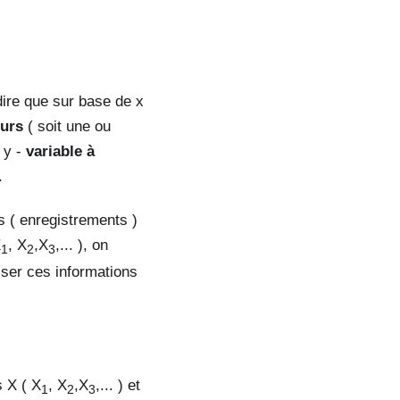
dire que sur base de x
eurs
( soit une ou
e y -
variable à
.
s ( enregistrements )
X
, X
,X
,... ), on
1
2
3
iser ces informations
s X ( X
, X
,X
,... ) et
1
2
3