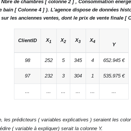
, Nbre de chambres [ colonne 2 ] , Consommation énergét
e bain [ Colonne 4 ] ). L'agence dispose de données hist
 sur les anciennes ventes, dont le prix de vente finale [ 
X
X
X
X
ClientID
1
2
3
4
Y
98
252
5
345
4
652.945 €
97
232
3
304
1
535.975 €
...
...
...
...
...
...
 les prédicteurs ( variables explicatives ) seraient les col
rédire ( variable à expliquer) serait la colonne Y.