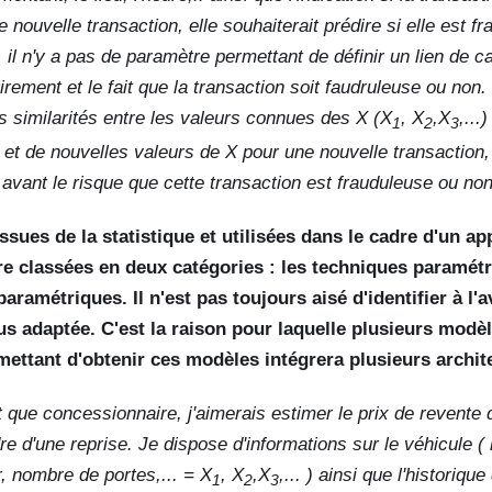
 nouvelle transaction, elle souhaiterait prédire si elle est f
il n'y a pas de paramètre permettant de définir un lien de ca
rement et le fait que la transaction soit faudruleuse ou non.
es similarités entre les valeurs connues des X (X
, X
,X
,...
1
2
3
 et de nouvelles valeurs de X pour une nouvelle transaction
avant le risque que cette transaction est frauduleuse ou non
ssues de la statistique et utilisées dans le cadre d'un a
e classées en deux catégories : les techniques paramétr
aramétriques. Il n'est pas toujours aisé d'identifier à l'
us adaptée. C'est la raison pour laquelle plusieurs modè
mettant d'obtenir ces modèles intégrera plusieurs archit
 que concessionnaire, j'aimerais estimer le prix de revente 
re d'une reprise. Je dispose d'informations sur le véhicule (
, nombre de portes,... = X
, X
,X
,... ) ainsi que l'historiqu
1
2
3