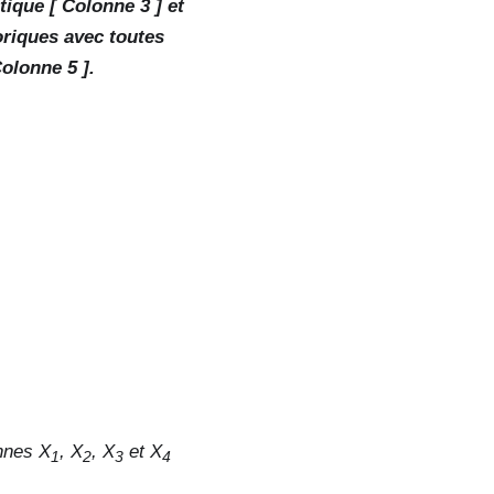
ique [ Colonne 3 ] et
oriques avec toutes
Colonne 5 ].
onnes X
, X
, X
et X
1
2
3
4