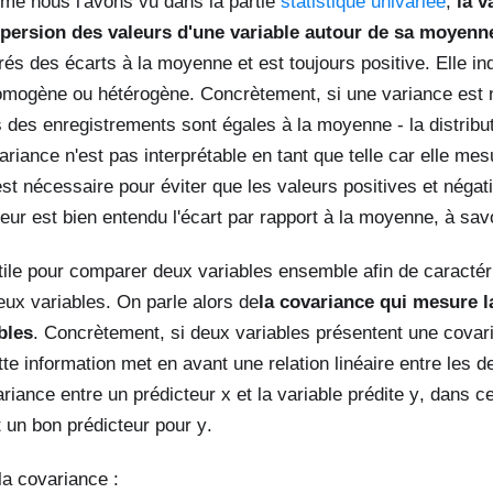
me nous l'avons vu dans la partie
statistique univariée
,
la v
spersion des valeurs d'une variable autour de sa moyenn
s des écarts à la moyenne et est toujours positive. Elle in
homogène ou hétérogène. Concrètement, si une variance est nu
s des enregistrements sont égales à la moyenne - la distribu
riance n'est pas interprétable en tant que telle car elle mesu
st nécessaire pour éviter que les valeurs positives et négat
teur est bien entendu l'écart par rapport à la moyenne, à savo
tile pour comparer deux variables ensemble afin de caractéri
ux variables. On parle alors de
la covariance qui mesure la
bles
. Concrètement, si deux variables présentent une covar
tte information met en avant une relation linéaire entre les 
ariance entre un prédicteur
x
et la variable prédite
y
, dans c
 un bon prédicteur pour
y
.
la covariance :