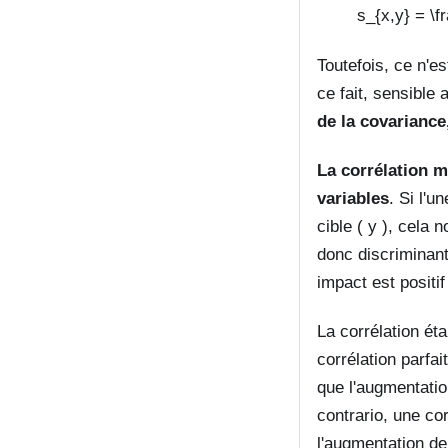
s_{x,y} = \fr
Toutefois, ce n'e
ce fait, sensible
de la covariance,
La corrélation m
variables
. Si l'u
cible ( y ), cela 
donc discriminant
impact est positif
La corrélation ét
corrélation parfai
que l'augmentatio
contrario, une cor
l'augmentation de 