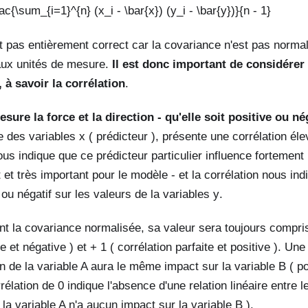
ac{\sum_{i=1}^{n} (x_i - \bar{x}) (y_i - \bar{y})}{n - 1}
st pas entièrement correct car la covariance n'est pas normal
 aux unités de mesure.
Il est donc important de considérer
 à savoir la corrélation
.
esure la force
et la direction
- qu'elle soit positive ou né
ne des variables
x
( prédicteur ), présente une corrélation éle
nous indique que ce prédicteur particulier influence fortement l
 et très important pour le modèle - et la corrélation nous in
 ou négatif sur les valeurs de la variables
y
.
ant la covariance normalisée, sa valeur sera toujours compris
te et négative ) et + 1 ( corrélation parfaite et positive ). Une
n de la variable A aura le même impact sur la variable B ( po
rélation de 0 indique l'absence d'une relation linéaire entre 
la variable A n'a aucun impact sur la variable B ).