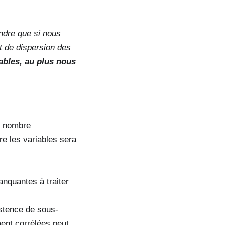
ndre que si nous
t de dispersion des
iables, au plus nous
e nombre
re les variables sera
anquantes à traiter
istence de sous-
ment corrélées peut