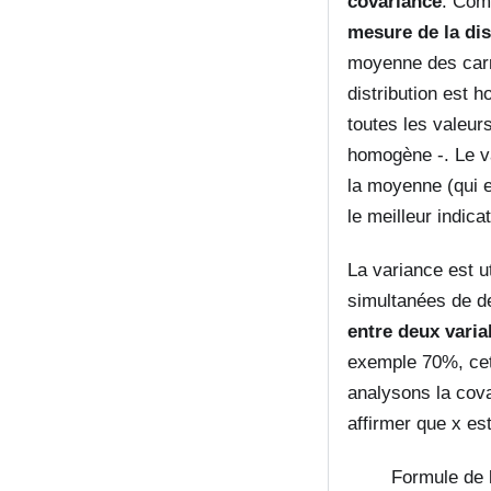
covariance
. Com
mesure de la di
moyenne des carré
distribution est 
toutes les valeur
homogène -. Le va
la moyenne (qui e
le meilleur indica
La variance est u
simultanées de de
entre deux varia
exemple
70%
, ce
analysons la cov
affirmer que
x
est
Formule de 